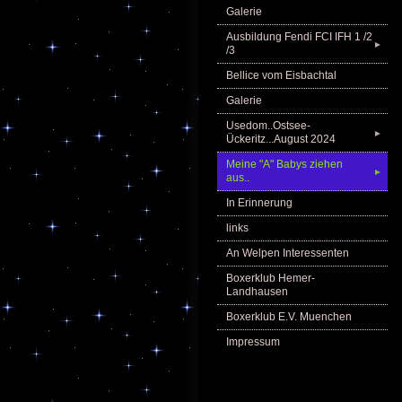
Galerie
Ausbildung Fendi FCI IFH 1 /2
►
/3
Bellice vom Eisbachtal
Galerie
Usedom..Ostsee-
►
Ückeritz...August 2024
Meine "A" Babys ziehen
►
aus..
In Erinnerung
links
An Welpen Interessenten
Boxerklub Hemer-
Landhausen
Boxerklub E.V. Muenchen
Impressum