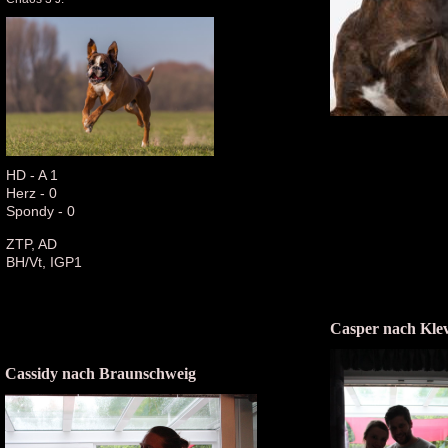
HD - A 1
Herz - 0
Spondy - 0
ZTP, AD
BH/Vt, IGP1
Casper nach Kle
Cassidy nach Braunschweig